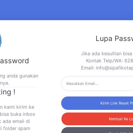
Lupa Pass
Jika ada kesulitan bis
Password
Kontak Telp/WA: 6
Email:
info@sipafikota
yang anda gunakan
mnya.
ing !
Kirim Link Reset 
n kami kirim ke
bisa buka inbox
Kembali Ke L
k ada email di
di folder spam