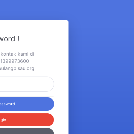
word !
a kontak kami di
281399973600
pulangpisau.org
Password
ogin