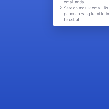
email anda.
Setelah masuk email, iku
panduan yang kami kirim
tersebut