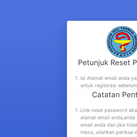
Petunjuk Reset 
Isi Alamat email anda 
untuk registrasi sebelu
Catatan Pent
Link reset password aka
alamat email anda,anda 
email anda dan jika tida
inbox, silahkan periksa 