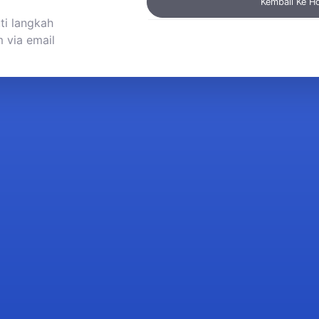
Kembali Ke 
ti langkah
 via email